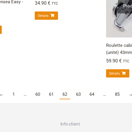
ensea Easy -
34.90
€
TTC
Prod
Détails
Roulette cab
(unité) 43mm 
59.90
€
TTC
Détails
←
1
…
60
61
62
63
64
…
85
Info client