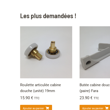
Les plus demandées !
Roulette articulée cabine
Butée cabine dou
douche (unité) 19mm
(paire) Fara
15.90
€
23.90
€
TTC
TTC
Ajouter au panier
Ajouter au panier