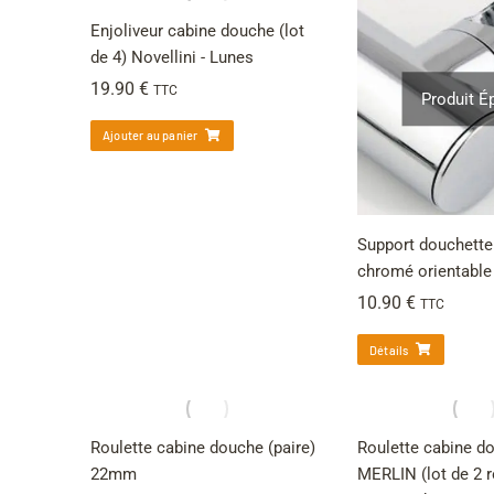
Enjoliveur cabine douche (lot
de 4) Novellini - Lunes
19.90
€
TTC
Produit É
Ajouter au panier
Support douchette
chromé orientable
10.90
€
TTC
Détails
Roulette cabine douche (paire)
Roulette cabine 
22mm
MERLIN (lot de 2 r