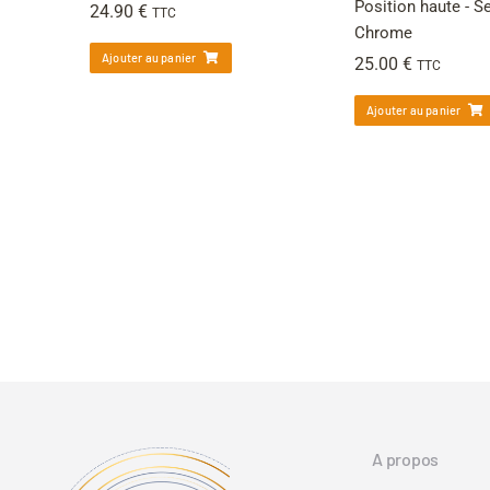
Position haute - S
24.90
€
TTC
Chrome
Ajouter au panier
25.00
€
TTC
Ajouter au panier
A propos