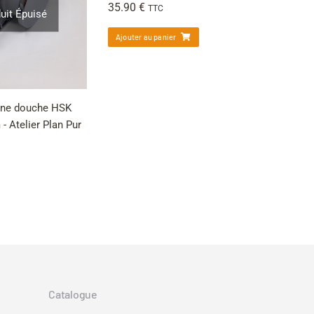
35.90
€
TTC
uit Épuisé
Ajouter au panier
ine douche HSK
- Atelier Plan Pur
→
Catalogue