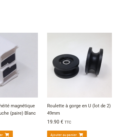
chéité magnétique
Roulette à gorge en U (lot de 2)
uche (paire) Blanc
49mm
19.90
€
TTC
er
Ajouter au panier