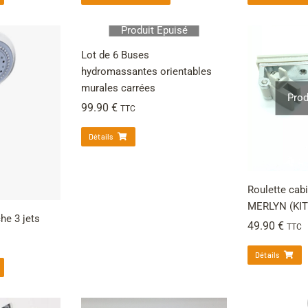
Produit Épuisé
Lot de 6 Buses
hydromassantes orientables
murales carrées
Prod
99.90
€
TTC
Détails
Roulette cab
MERLYN (KIT)
e 3 jets
49.90
€
TTC
Détails