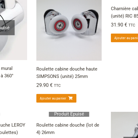
Charnière c
(unité) RIC 8
31.90
€
TTC
puisé
Ajouter au pani
 mural
Roulette cabine douche haute
 à 360°
SIMPSONS (unité) 25mm
29.90
€
TTC
Ajouter au panier
Produit Épuisé
douche LEROY
Roulette cabine douche (lot de
oulettes)
4) 26mm