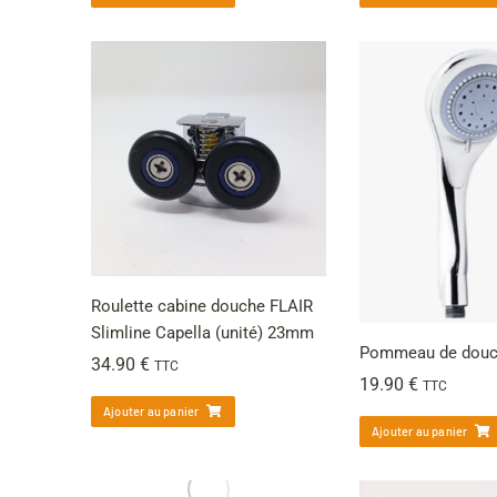
Roulette cabine douche FLAIR
Slimline Capella (unité) 23mm
Pommeau de douch
34.90
€
TTC
19.90
€
TTC
Ajouter au panier
Ajouter au panier