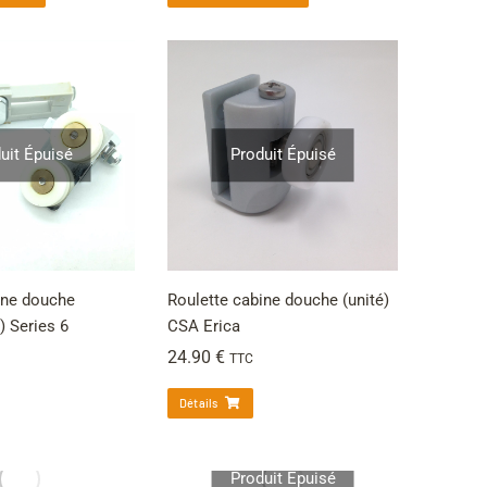
uit Épuisé
Produit Épuisé
ine douche
Roulette cabine douche (unité)
 Series 6
CSA Erica
24.90
€
TTC
Détails
Produit Épuisé