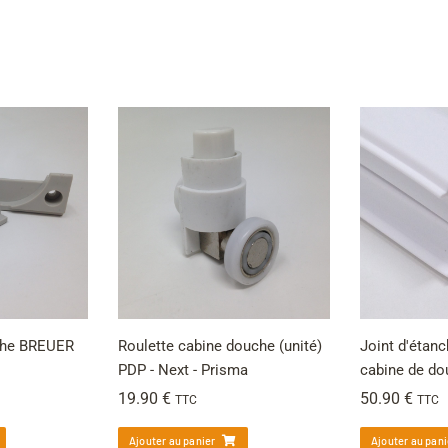
che BREUER
Roulette cabine douche (unité)
Joint d'étan
PDP - Next - Prisma
cabine de do
19.90
€
50.90
€
TTC
TTC
Ajouter au panier
Ajouter au pani