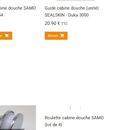
abine douche SAMO
Guide cabine douche (unité)
54
SEALSKIN - Duka 3000
20.90
€
TTC
er
Détails
Roulette cabine douche SAMO
(lot de 4)