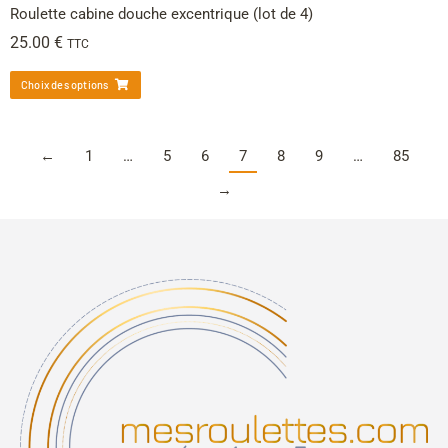
Roulette cabine douche excentrique (lot de 4)
25.00
€
TTC
Choix des options
←
1
…
5
6
7
8
9
…
85
→