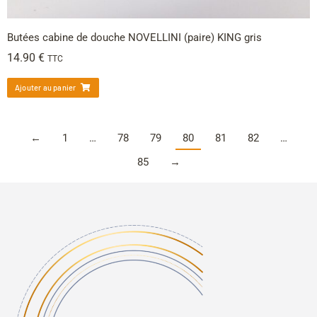
Butées cabine de douche NOVELLINI (paire) KING gris
14.90
€
TTC
Ajouter au panier
←
1
…
78
79
80
81
82
…
85
→