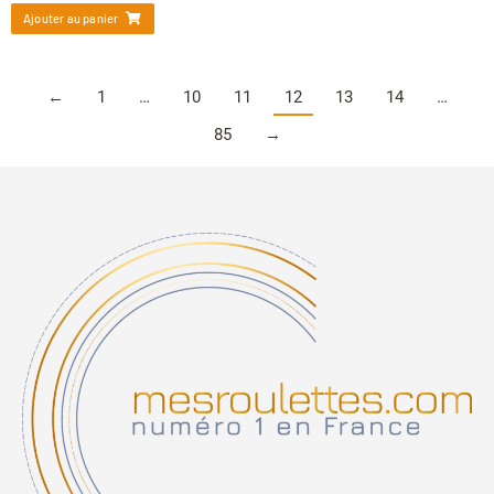
Ajouter au panier
←
1
…
10
11
12
13
14
…
85
→