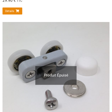
29.90
€
TTC
Détails
Produit Épuisé