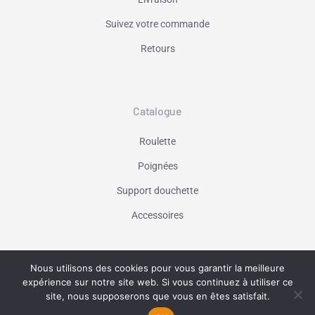
Suivez votre commande
Retours
Catalogue
Roulette
Poignées
Support douchette
Accessoires
Nous utilisons des cookies pour vous garantir la meilleure
Vaniseo - votre agence web à Marseille -
expérience sur notre site web. Si vous continuez à utiliser ce
En savoir plus
site, nous supposerons que vous en êtes satisfait.