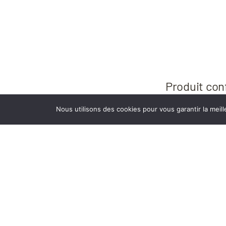
Produit conf
site, en
Nous utilisons des cookies pour vous garantir la meill
roulettes
10