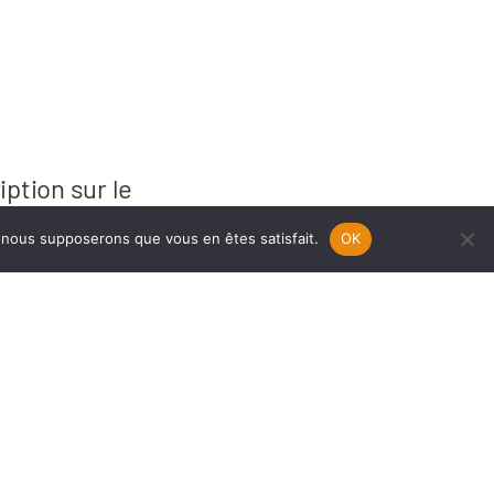
iption sur le
sions des
e, nous supposerons que vous en êtes satisfait.
OK
on. Rien à
ues