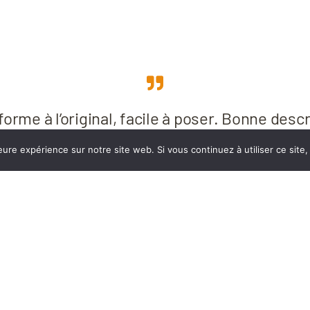
orme à l’original, facile à poser. Bonne descr
 particulier concernant les différentes dimen
eure expérience sur notre site web. Si vous continuez à utiliser ce sit
. Facilité de commande et rapidité de livrais
redire
Philippe Bourdin
0% compatible avec les plus grandes marq