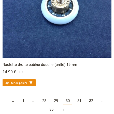
Roulette droite cabine douche (unité) 19mm
14.90
€
TTC
Ajouter au panier
←
1
…
28
29
30
31
32
…
85
→