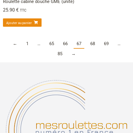
Roulette cabine douche GME (unité)
25.90
€
TTC
Ajouter au panier
←
1
…
65
66
67
68
69
…
85
→