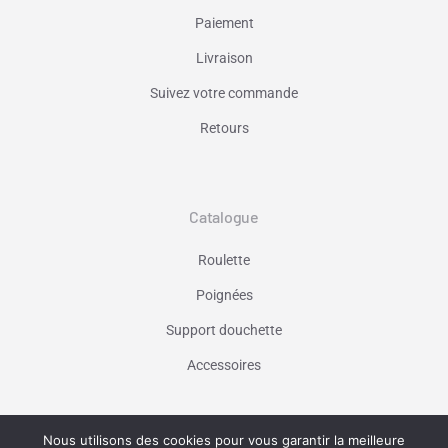
Paiement
Livraison
Suivez votre commande
Retours
Catalogue
Roulette
Poignées
Support douchette
Accessoires
Nous utilisons des cookies pour vous garantir la meilleure
Vaniseo - votre agence web à Marseille -