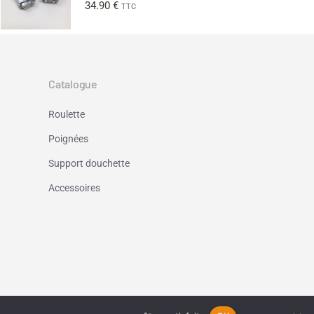
34.90
€
TTC
Catalogue
Roulette
Poignées
Support douchette
Accessoires