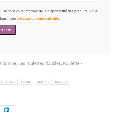
tilisé pour vous informer de la disponibilité des produits. Vous
 dans notre
politique de confidentialité
.
et bombé
,
Les roulettes doubles
,
Roulette
OPTIMA 2
REMIX
REMIX 2
SENSEA