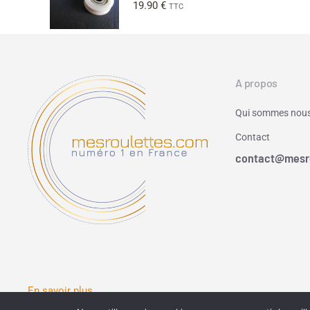
19.90
€
TTC
A propos
Qui sommes nous
Contact
contact@mesr
En savoir plus