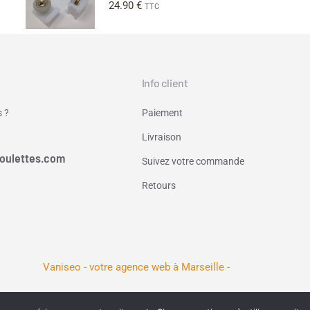
24.90
€
TTC
Info client
 ?
Paiement
Livraison
oulettes.com
Suivez votre commande
Retours
Vaniseo - votre agence web à Marseille -