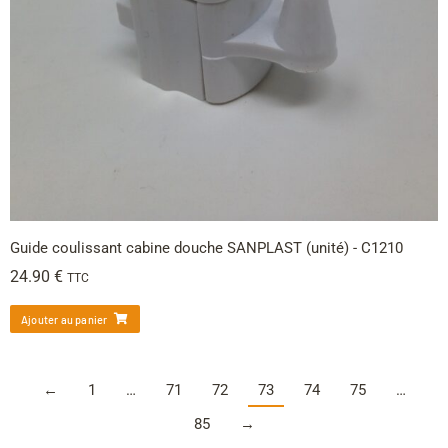
Guide coulissant cabine douche SANPLAST (unité) - C1210
24.90
€
TTC
Ajouter au panier
←
1
…
71
72
73
74
75
…
85
→