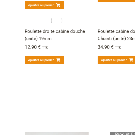
Ajouter au panier
Roulette droite cabine douche
Roulette cabine d
(unité) 19mm
Chianti (unité) 2
12.90
€
34.90
€
TTC
TTC
Ajouter au panier
Ajouter au panier
Produit É