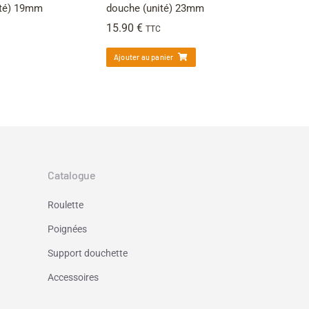
té) 19mm
douche (unité) 23mm
15.90
€
TTC
Ajouter au panier
→
Catalogue
Roulette
Poignées
Support douchette
Accessoires