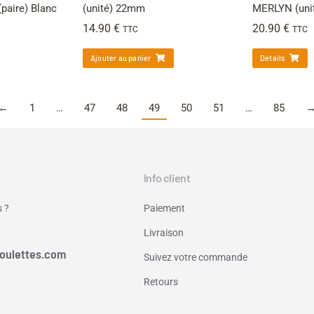
paire) Blanc
(unité) 22mm
MERLYN (uni
14.90
€
20.90
€
TTC
TTC
Ajouter au panier
Détails
←
1
…
47
48
49
50
51
…
85
Info client
 ?
Paiement
Livraison
oulettes.com
Suivez votre commande
Retours