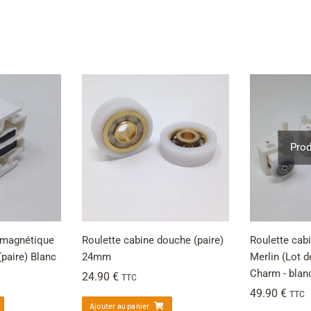
Prod
é magnétique
Roulette cabine douche (paire)
Roulette cab
paire) Blanc
24mm
Merlin (Lot d
Charm - blan
24.90
€
TTC
49.90
€
TTC
Ajouter au panier