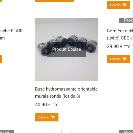
Détails
Prod
ouche FLAIR
Cornière ca
3mm
(unité) CEE
29.90
€
TTC
Produit Épuisé
Détails
Buse hydromassante orientable
murale ronde (lot de 6)
40.90
€
TTC
Détails
puisé
Prod