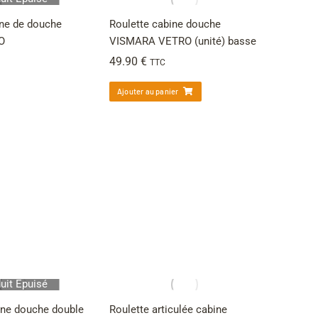
ne de douche
Roulette cabine douche
O
VISMARA VETRO (unité) basse
49.90
€
TTC
Ajouter au panier
uit Épuisé
ine douche double
Roulette articulée cabine