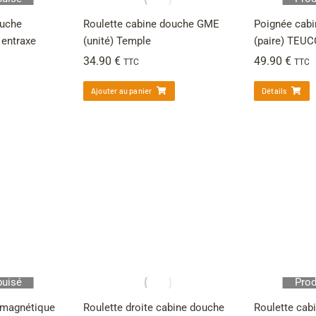
ouche
Roulette cabine douche GME
Poignée cabi
 entraxe
(unité) Temple
(paire) TEUC
34.90
€
49.90
€
TTC
TTC
Ajouter au panier
Détails
puisé
Prod
é magnétique
Roulette droite cabine douche
Roulette cab