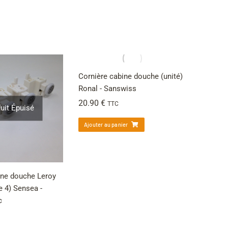
Cornière cabine douche (unité)
Ronal - Sanswiss
20.90
€
TTC
uit Épuisé
Ajouter au panier
ine douche Leroy
e 4) Sensea -
c