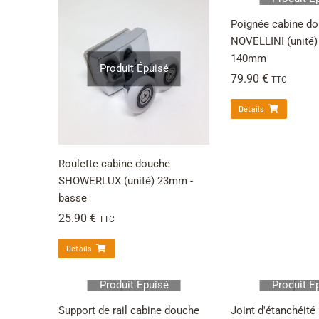
Poignée cabine d
NOVELLINI (unité)
140mm
Produit Épuisé
79.90
€
TTC
Détails
Roulette cabine douche
SHOWERLUX (unité) 23mm -
basse
25.90
€
TTC
Détails
Produit Épuisé
Produit É
Support de rail cabine douche
Joint d'étanchéit