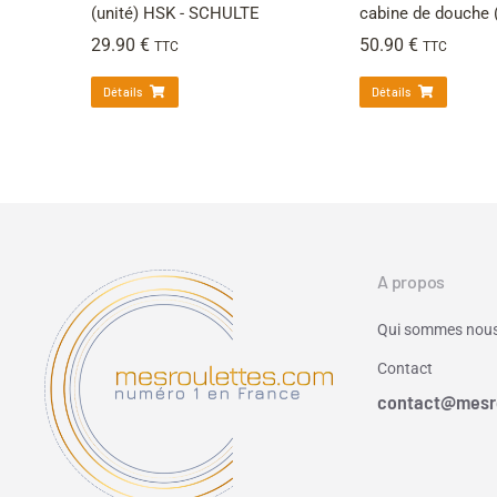
(unité) HSK - SCHULTE
cabine de douche (
29.90
€
50.90
€
TTC
TTC
Détails
Détails
A propos
Qui sommes nous
Contact
contact@mesr