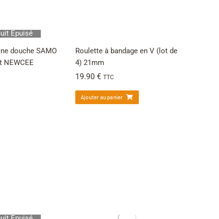
uit Épuisé
bine douche SAMO
Roulette à bandage en V (lot de
 et NEWCEE
4) 21mm
19.90
€
TTC
Ajouter au panier
uit Épuisé