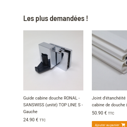
Les plus demandées !
Guide cabine douche RONAL -
Joint d'étanchéit
SANSWISS (unité) TOP LINE S -
cabine de douche (
Gauche
50.90
€
TTC
24.90
€
TTC
Ajouter au panier