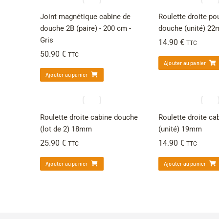
Joint magnétique cabine de
Roulette droite po
douche 2B (paire) - 200 cm -
douche (unité) 2
Gris
14.90
€
TTC
50.90
€
TTC
Ajouter au panier
Ajouter au panier
Roulette droite cabine douche
Roulette droite c
(lot de 2) 18mm
(unité) 19mm
25.90
€
14.90
€
TTC
TTC
Ajouter au panier
Ajouter au panier