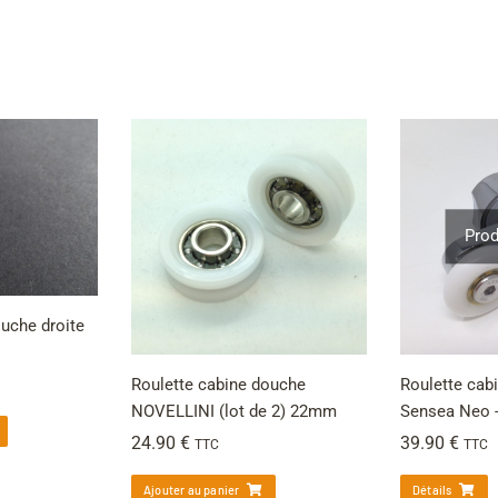
Prod
ouche droite
Roulette cabine douche
Roulette cab
NOVELLINI (lot de 2) 22mm
Sensea Neo -
24.90
€
39.90
€
TTC
TTC
Ajouter au panier
Détails