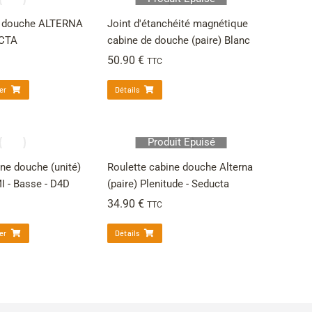
e douche ALTERNA
Joint d'étanchéité magnétique
UCTA
cabine de douche (paire) Blanc
50.90
€
TTC
er
Détails
Produit Épuisé
ine douche (unité)
Roulette cabine douche Alterna
 - Basse - D4D
(paire) Plenitude - Seducta
34.90
€
TTC
er
Détails
→