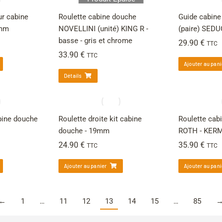
ur cabine
Roulette cabine douche
Guide cabin
2mm
NOVELLINI (unité) KING R -
(paire) SED
basse - gris et chrome
29.90
€
TTC
33.90
€
TTC
Ajouter au pani
Détails
abine douche
Roulette droite kit cabine
Roulette cab
douche - 19mm
ROTH - KERMI
24.90
€
35.90
€
TTC
TTC
Ajouter au panier
Ajouter au pani
←
1
…
11
12
13
14
15
…
85