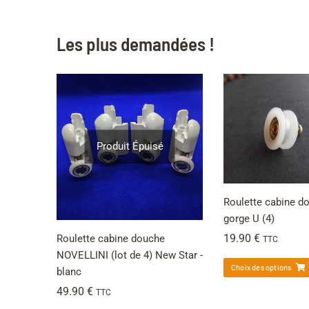
Les plus demandées !
Produit Épuisé
Roulette cabine d
gorge U (4)
19.90
€
Roulette cabine douche
TTC
NOVELLINI (lot de 4) New Star -
Choix des options
blanc
49.90
€
TTC