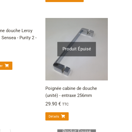
ine douche Leroy
 Sensea - Purity 2 -
Produit Épuisé
er
Poignée cabine de douche
(unité) - entraxe 256mm
29.90
€
TTC
Détails
Produit Épuisé