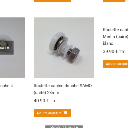
Roulette cab
Merlin (paire)
blanc
puisé
39.90
€
TTC
Ajouter au pani
ouche U
Roulette cabine douche SAMO
(unité) 23mm
40.90
€
TTC
Ajouter au panier
Produit Épuisé