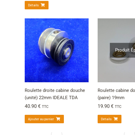
Détails
Produit É
Roulette droite cabine douche
Roulette cabine d
(unité) 22mm IDEALE TDA
(paire) 19mm
40.90
€
19.90
€
TTC
TTC
Ajouter au panier
Détails