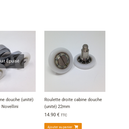
uit Épuisé
ine douche (unité)
Roulette droite cabine douche
 Novellini
(unité) 22mm
14.90
€
TTC
Ajouter au panier