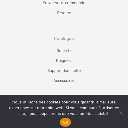
Suivez votre commande
Retours
Catalogue
Roulette
Poignées
Support douchette
Accessoires
Nous utilisons des cookies pour vous garantir la meilleure
Vaniseo - votre agence web à Marseille -
expérience sur notre site web. Si vous continuez à utiliser ce
En savoir plus
site, nous supposerons que vous en êtes satisfait.
OK