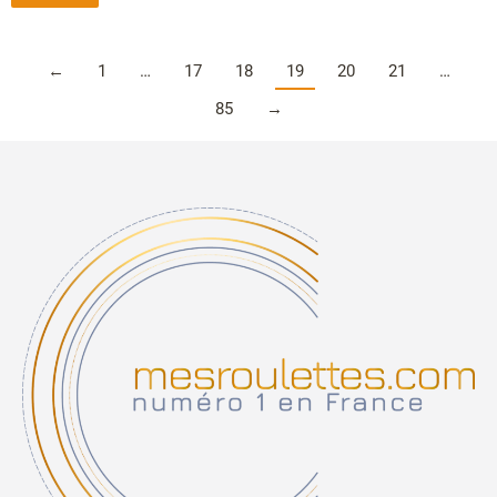
←
1
…
17
18
19
20
21
…
85
→