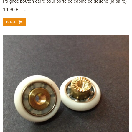
Poignée bouton carré pour porte de cabine de douche (la paire)
14.90
€
TTC
Détails