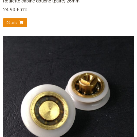
Roulette cabine douche (paire) 26mm
24.90
€
TTC
Détails