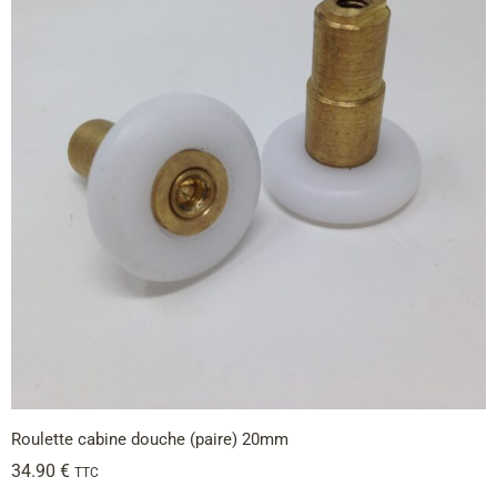
Roulette cabine douche (paire) 20mm
34.90
€
TTC