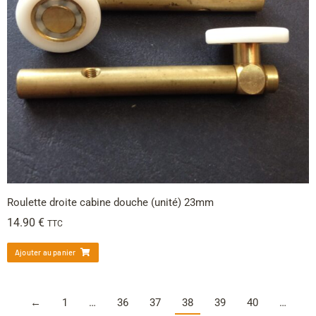
Roulette droite cabine douche (unité) 23mm
14.90
€
TTC
Ajouter au panier
←
1
…
36
37
38
39
40
…