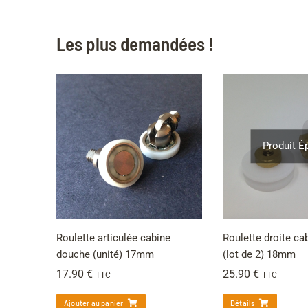
Les plus demandées !
Produit É
Roulette articulée cabine
Roulette droite c
douche (unité) 17mm
(lot de 2) 18mm
17.90
€
25.90
€
TTC
TTC
Ajouter au panier
Détails