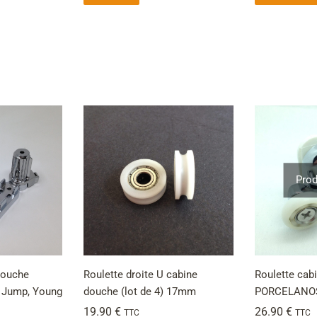
Prod
douche
Roulette droite U cabine
Roulette cab
) Jump, Young
douche (lot de 4) 17mm
PORCELANOS
19.90
€
26.90
€
TTC
TTC