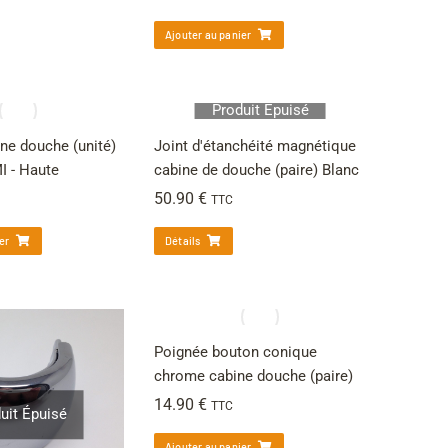
Ajouter au panier
Produit Épuisé
ine douche (unité)
Joint d'étanchéité magnétique
I - Haute
cabine de douche (paire) Blanc
50.90
€
TTC
er
Détails
Poignée bouton conique
chrome cabine douche (paire)
14.90
€
TTC
uit Épuisé
Ajouter au panier