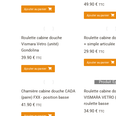
49.90
€
TTC
Ajouter au panier
Ajouter au panier
Roulette cabine douche
Roulette cabine d
Vismara Vetro (unité)
+ simple articulée 
Gondolina
29.90
€
TTC
39.90
€
TTC
Ajouter au panier
Ajouter au panier
Produit É
Charnière cabine douche CADA
Roulette cabine d
(paire) FXX - position basse
VISMARA VETRO (
roulette basse
41.90
€
TTC
34.90
€
TTC
Ajouter au panier