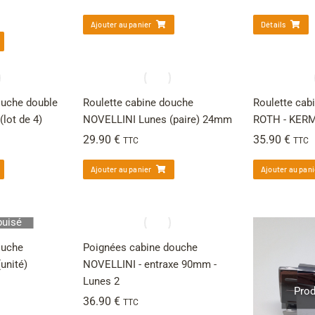
Ajouter au panier
Détails
ouche double
Roulette cabine douche
Roulette cab
(lot de 4)
NOVELLINI Lunes (paire) 24mm
ROTH - KERM
29.90
€
35.90
€
TTC
TTC
Ajouter au panier
Ajouter au pani
puisé
ouche
Poignées cabine douche
unité)
NOVELLINI - entraxe 90mm -
Lunes 2
Prod
36.90
€
TTC