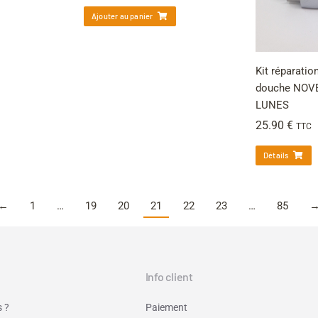
Ajouter au panier
Kit réparatio
douche NOVEL
LUNES
25.90
€
TTC
Détails
←
1
…
19
20
21
22
23
…
85
Info client
 ?
Paiement