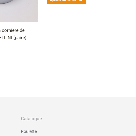
n cornière de
LINI (paire)
→
Catalogue
Roulette