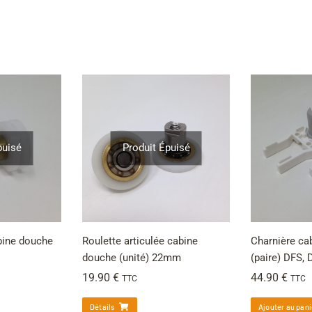
puisé
Produit Épuisé
abine douche
Roulette articulée cabine
Charnière c
douche (unité) 22mm
(paire) DFS, 
19.90
€
44.90
€
TTC
TTC
Détails
Ajouter au pani