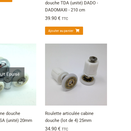
douche TDA (unité) DADO -
DADOMAXI - 210 cm
39.90
€
TTC
Ajouter au panier
uit Épuisé
ine douche
Roulette articulée cabine
A (unité) 20mm
douche (lot de 4) 25mm
34.90
€
TTC