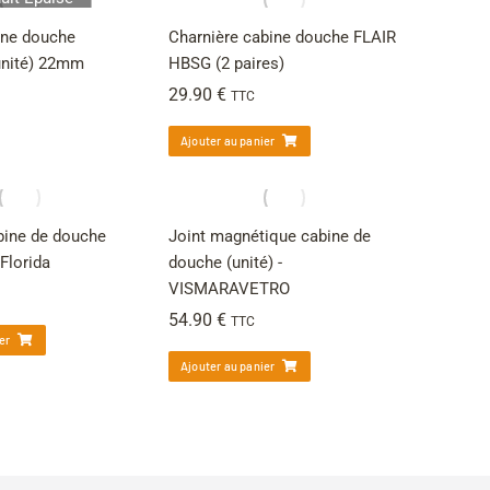
ine douche
Charnière cabine douche FLAIR
nité) 22mm
HBSG (2 paires)
29.90
€
TTC
Ajouter au panier
bine de douche
Joint magnétique cabine de
 Florida
douche (unité) -
VISMARAVETRO
54.90
€
TTC
er
Ajouter au panier