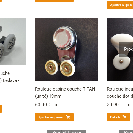
Ajouter au pani
Prod
ouche
 Ledava -
Roulette cabine douche TITAN
Roulette inc
(unité) 19mm
douche (lot 
63.90
€
29.90
€
TTC
TTC
Ajouter au panier
Détails
Produit Épuisé
Prod