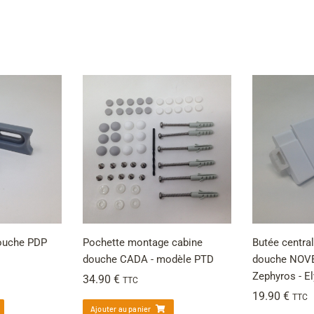
douche PDP
Pochette montage cabine
Butée centra
douche CADA - modèle PTD
douche NOVEL
Zephyros - El
34.90
€
TTC
19.90
€
TTC
Ajouter au panier