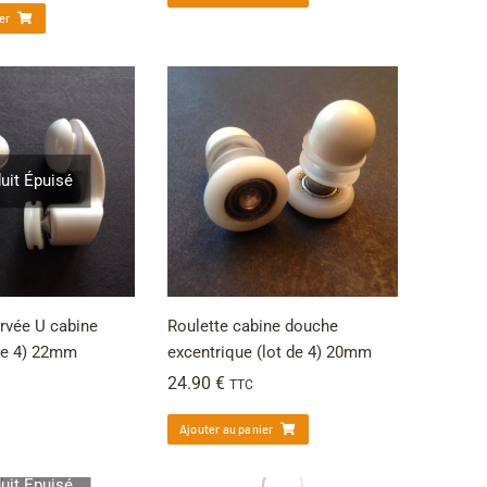
er
uit Épuisé
urvée U cabine
Roulette cabine douche
de 4) 22mm
excentrique (lot de 4) 20mm
24.90
€
TTC
Ajouter au panier
uit Épuisé