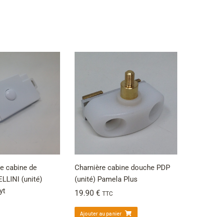
le cabine de
Charnière cabine douche PDP
LINI (unité)
(unité) Pamela Plus
yt
19.90
€
TTC
Ajouter au panier