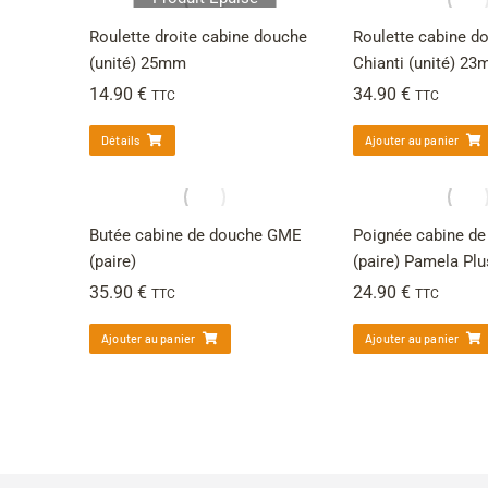
Roulette droite cabine douche
Roulette cabine d
(unité) 25mm
Chianti (unité) 2
14.90
€
34.90
€
TTC
TTC
Détails
Ajouter au panier
Butée cabine de douche GME
Poignée cabine d
(paire)
(paire) Pamela Plu
35.90
€
24.90
€
TTC
TTC
Ajouter au panier
Ajouter au panier