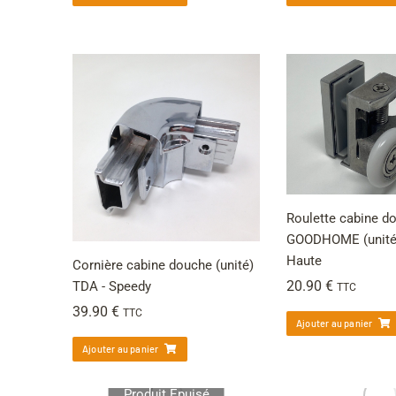
Roulette cabine d
GOODHOME (unité)
Haute
Cornière cabine douche (unité)
20.90
€
TDA - Speedy
TTC
39.90
€
TTC
Ajouter au panier
Ajouter au panier
Produit Épuisé