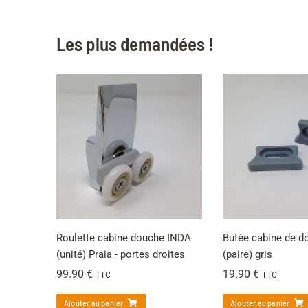
Les plus demandées !
Roulette cabine douche INDA
Butée cabine de 
(unité) Praia - portes droites
(paire) gris
99.90
€
19.90
€
TTC
TTC
Ajouter au panier
Ajouter au panier