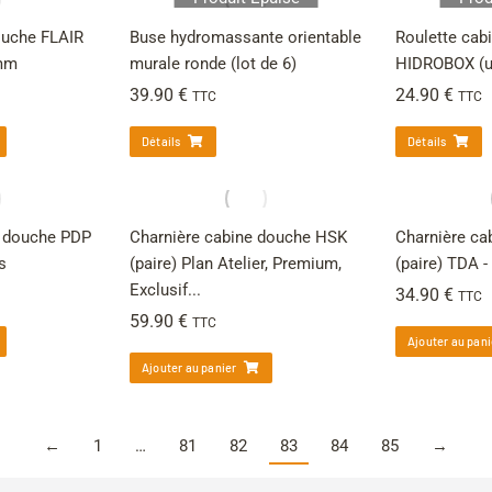
ouche FLAIR
Buse hydromassante orientable
Roulette cab
3mm
murale ronde (lot de 6)
HIDROBOX (u
39.90
€
24.90
€
TTC
TTC
Détails
Détails
e douche PDP
Charnière cabine douche HSK
Charnière ca
s
(paire) Plan Atelier, Premium,
(paire) TDA -
Exclusif...
34.90
€
TTC
59.90
€
TTC
Ajouter au pani
Ajouter au panier
←
1
…
81
82
83
84
85
→