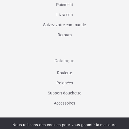
Paiement
Livraison
Suivez votre commande
Retours
Catalogue
Roulette
Poignées
Support douchette
Accessoires
Nous utilisons des cookies pour vous garantir la meilleure
Vaniseo - votre agence web à Marseille -