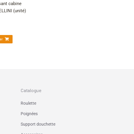
sant cabine
LINI (unité)
er
→
Catalogue
Roulette
Poignées
Support douchette