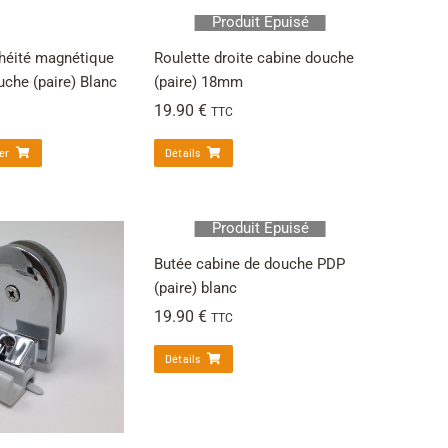
Produit Épuisé
chéité magnétique
Roulette droite cabine douche
uche (paire) Blanc
(paire) 18mm
19.90
€
TTC
er
Détails
Produit Épuisé
Butée cabine de douche PDP
(paire) blanc
19.90
€
TTC
Détails