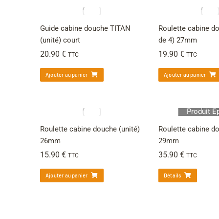
Guide cabine douche TITAN
Roulette cabine do
(unité) court
de 4) 27mm
20.90
€
19.90
€
TTC
TTC
Ajouter au panier
Ajouter au panier
Produit É
Roulette cabine douche (unité)
Roulette cabine do
26mm
29mm
15.90
€
35.90
€
TTC
TTC
Ajouter au panier
Détails