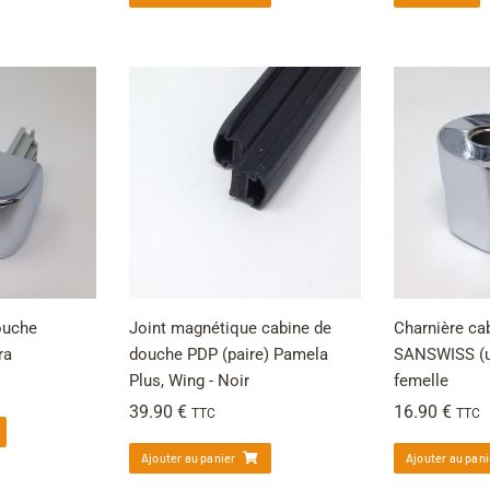
ouche
Joint magnétique cabine de
Charnière ca
ra
douche PDP (paire) Pamela
SANSWISS (un
Plus, Wing - Noir
femelle
39.90
€
16.90
€
TTC
TTC
Ajouter au panier
Ajouter au pani