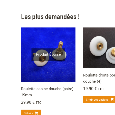
Les plus demandées !
Produit Épuisé
Roulette droite po
douche (4)
19.90
€
Roulette cabine douche (paire)
TTC
19mm
Choix des options
29.90
€
TTC
Détails