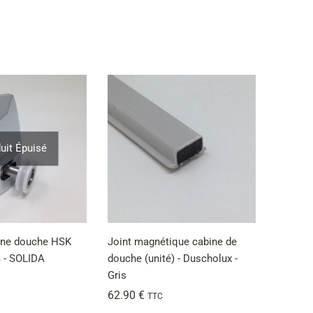
uit Épuisé
ine douche HSK
Joint magnétique cabine de
 - SOLIDA
douche (unité) - Duscholux -
Gris
62.90
€
TTC