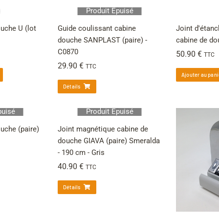
Produit Épuisé
uche U (lot
Guide coulissant cabine
Joint d'étan
douche SANPLAST (paire) -
cabine de do
C0870
50.90
€
TTC
29.90
€
TTC
Ajouter au pani
Détails
puisé
Produit Épuisé
uche (paire)
Joint magnétique cabine de
douche GIAVA (paire) Smeralda
- 190 cm - Gris
40.90
€
TTC
Détails