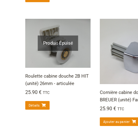
Produit Épuisé
Roulette cabine douche 2B HIT
(unité) 26mm - articulée
25.90
€
Cornière cabine d
TTC
BREUER (unité) Fa
Détails
25.90
€
TTC
Ajouter au panier