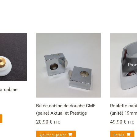
Prod
ur cabine
Butée cabine de douche GME
Roulette cab
(paire) Aktual et Prestige
(unité) 19mm
20.90
€
49.90
€
TTC
TTC
Ajouter au panier
Détails