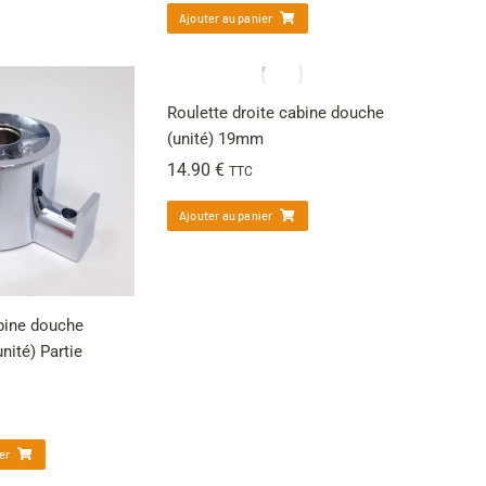
Ajouter au panier
Roulette droite cabine douche
(unité) 19mm
14.90
€
TTC
Ajouter au panier
bine douche
ité) Partie
er