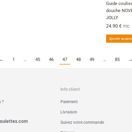
Guide coulis
douche NOVEL
JOLLY
24.90
€
TTC
Ajouter au pani
←
1
…
45
46
47
48
49
…
85
Info client
 ?
Paiement
Livraison
oulettes.com
Suivez votre commande