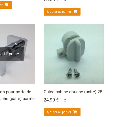
er
Ajouter au panier
uit Épuisé
on pour porte de
Guide cabine douche (unité) 2B
uche (paire) carrée
24.90
€
TTC
Ajouter au panier