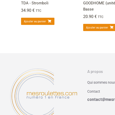
TDA - Stromboli
GOODHOME (unité)
Basse
34.90
€
TTC
20.90
€
TTC
Ajouter au panier
Ajouter au panier
A propos
Qui sommes nous
Contact
contact@mesr