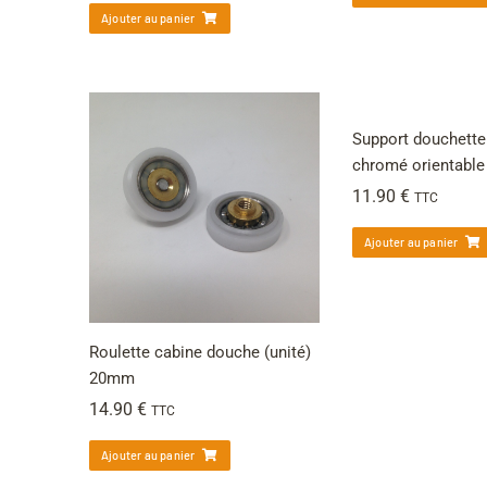
Ajouter au panier
Support douchette
chromé orientable
11.90
€
TTC
Ajouter au panier
Roulette cabine douche (unité)
20mm
14.90
€
TTC
Ajouter au panier