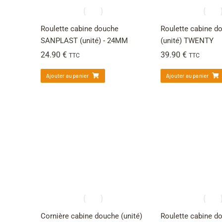
Roulette cabine douche
Roulette cabine 
SANPLAST (unité) - 24MM
(unité) TWENTY
24.90
€
39.90
€
TTC
TTC
Ajouter au panier
Ajouter au panier
Cornière cabine douche (unité)
Roulette cabine d