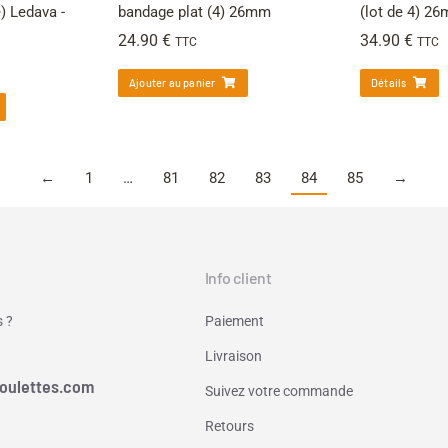
 Ledava -
bandage plat (4) 26mm
(lot de 4) 2
24.90
€
34.90
€
TTC
TTC
Ajouter au panier
Détails
←
1
…
81
82
83
84
85
→
Info client
 ?
Paiement
Livraison
oulettes.com
Suivez votre commande
Retours