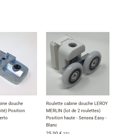
bine douche
Roulette cabine douche LEROY
té) Position
MERLIN (lot de 2 roulettes)
erto
Position haute - Sensea Easy -
Blanc
25.00
€
TTC