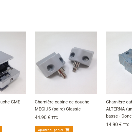
douche GME
Charnière cabine de douche
Charnière ca
MEGIUS (paire) Classic
ALTERNA (uni
basse - Conc
44.90
€
TTC
14.90
€
TTC
Ajouter au panier