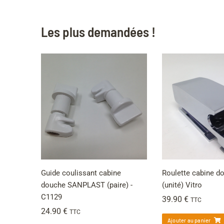
Les plus demandées !
Guide coulissant cabine
Roulette cabine 
douche SANPLAST (paire) -
(unité) Vitro
C1129
39.90
€
TTC
24.90
€
TTC
Ajouter au panier