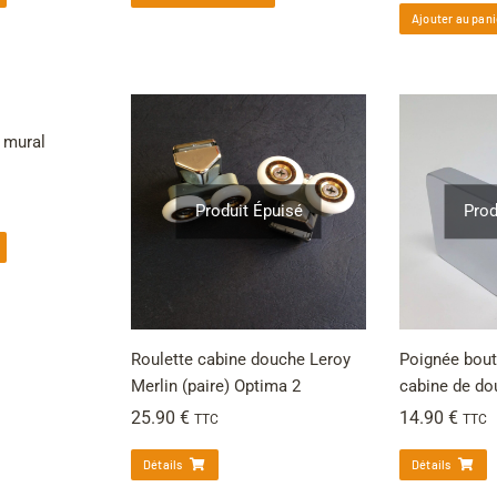
Ajouter au pani
 mural
Produit Épuisé
Prod
Roulette cabine douche Leroy
Poignée bout
Merlin (paire) Optima 2
cabine de do
25.90
€
14.90
€
TTC
TTC
Détails
Détails