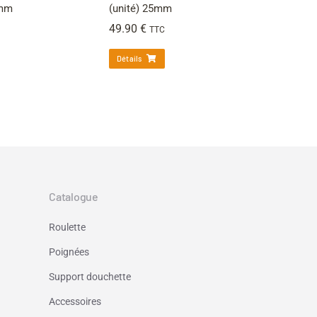
6mm
(unité) 25mm
49.90
€
TTC
Détails
Catalogue
Roulette
Poignées
Support douchette
Accessoires