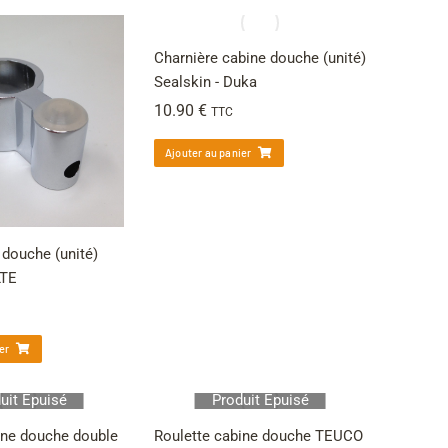
Charnière cabine douche (unité)
Sealskin - Duka
10.90
€
TTC
Ajouter au panier
 douche (unité)
LTE
er
uit Épuisé
Produit Épuisé
ine douche double
Roulette cabine douche TEUCO