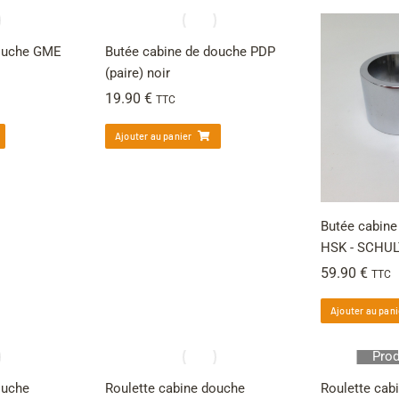
douche GME
Butée cabine de douche PDP
(paire) noir
19.90
€
TTC
Ajouter au panier
Butée cabine
HSK - SCHU
59.90
€
TTC
Ajouter au pani
Prod
ouche
Roulette cabine douche
Roulette cab