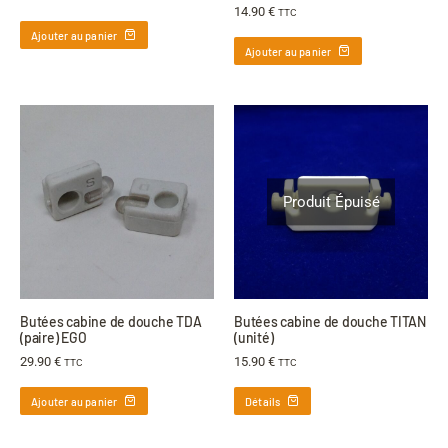
14.90
€
TTC
Ajouter au panier
Ajouter au panier
Produit Épuisé
Butées cabine de douche TDA
Butées cabine de douche TITAN
(paire) EGO
(unité)
29.90
€
15.90
€
TTC
TTC
Ajouter au panier
Détails