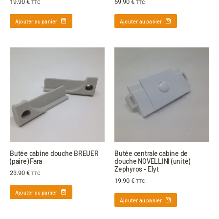
19.90
€
59.90
€
TTC
TTC
Ajouter au panier
Ajouter au panier
Butée cabine douche BREUER
Butée centrale cabine de
(paire) Fara
douche NOVELLINI (unité)
Zephyros - Elyt
23.90
€
TTC
19.90
€
TTC
Ajouter au panier
Ajouter au panier