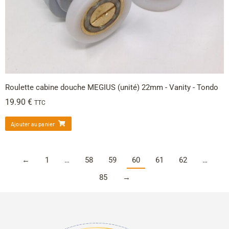
Roulette cabine douche MEGIUS (unité) 22mm - Vanity - Tondo
19.90
€
TTC
Ajouter au panier
←
1
…
58
59
60
61
62
…
85
→