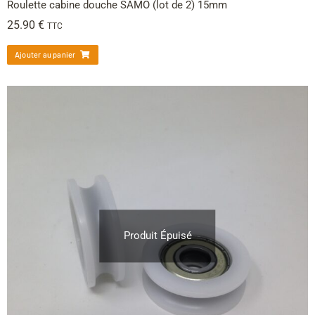
Roulette cabine douche SAMO (lot de 2) 15mm
25.90
€
TTC
Ajouter au panier
Produit Épuisé