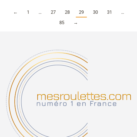
←
1
…
27
28
29
30
31
…
85
→