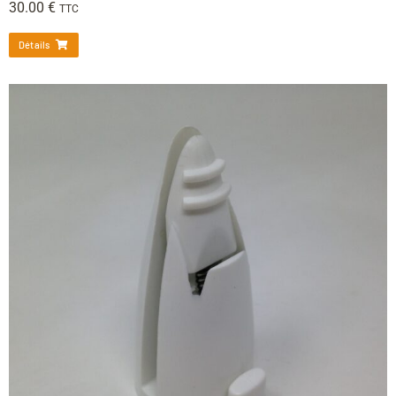
30.00
€
TTC
Détails