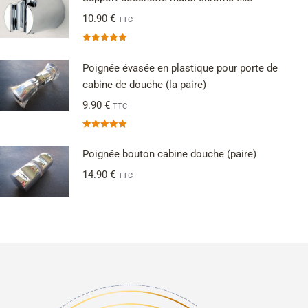
10.90
€
TTC
Note
5.00
sur 5
Poignée évasée en plastique pour porte de
cabine de douche (la paire)
9.90
€
TTC
Note
5.00
sur 5
Poignée bouton cabine douche (paire)
14.90
€
TTC