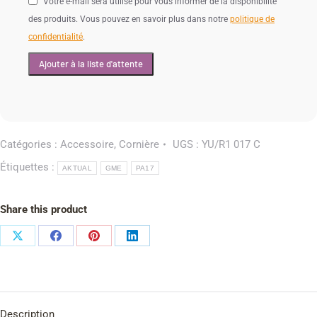
Votre e-mail sera utilisé pour vous informer de la disponibilité
des produits. Vous pouvez en savoir plus dans notre
politique de
confidentialité
.
Catégories :
Accessoire
,
Cornière
UGS :
YU/R1 017 C
Étiquettes :
AKTUAL
GME
PA17
Share this product
Description