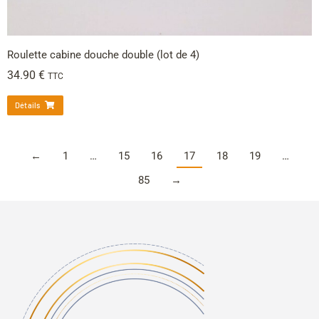
Roulette cabine douche double (lot de 4)
34.90
€
TTC
Détails
←
1
…
15
16
17
18
19
…
85
→