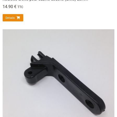
14.90
€
TTC
Détails