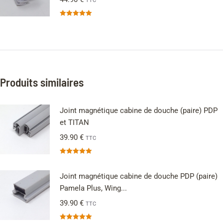
TTC
Note
5.00
sur 5
Produits similaires
Joint magnétique cabine de douche (paire) PDP
et TITAN
39.90
€
TTC
Note
5.00
sur 5
Joint magnétique cabine de douche PDP (paire)
Pamela Plus, Wing...
39.90
€
TTC