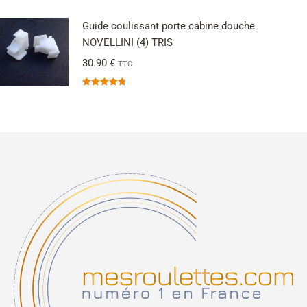
Note
5.00
sur 5
Guide coulissant porte cabine douche
NOVELLINI (4) TRIS
30.90
€
TTC
Note
4.75
sur 5