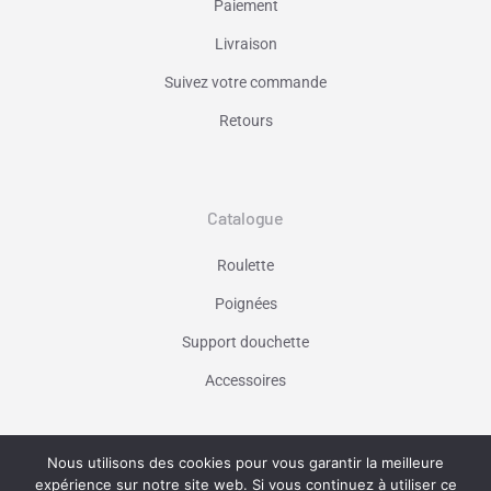
Paiement
Livraison
Suivez votre commande
Retours
Catalogue
Roulette
Poignées
Support douchette
Accessoires
Nous utilisons des cookies pour vous garantir la meilleure
Vaniseo - votre agence web à Marseille -
expérience sur notre site web. Si vous continuez à utiliser ce