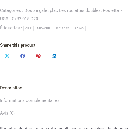
Catégories :
Double galet plat
,
Les roulettes doubles
,
Roulette
UGS :
C/R2 015 D20
Étiquettes :
CEE
NEWCEE
RIC 1075
SAMO
Share this product
Description
Informations complémentaires
Avis (0)
Roulette double pour porte coulissante de cabine de douche.