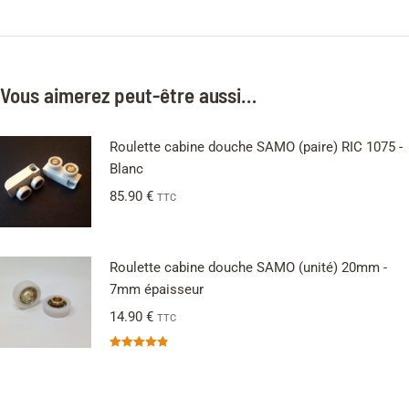
Vous aimerez peut-être aussi…
Roulette cabine douche SAMO (paire) RIC 1075 -
Blanc
85.90
€
TTC
Roulette cabine douche SAMO (unité) 20mm -
7mm épaisseur
14.90
€
TTC
Note
4.87
sur 5