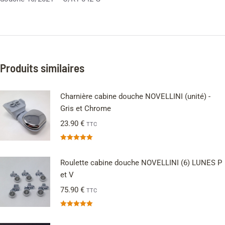
Produits similaires
Charnière cabine douche NOVELLINI (unité) -
Gris et Chrome
23.90
€
TTC
Note
5.00
sur 5
Roulette cabine douche NOVELLINI (6) LUNES P
et V
75.90
€
TTC
Note
5.00
sur 5