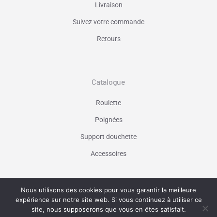
Livraison
Suivez votre commande
Retours
Catalogue
Roulette
Poignées
Support douchette
Accessoires
Nous utilisons des cookies pour vous garantir la meilleure
Vaniseo - votre agence web à Marseille -
expérience sur notre site web. Si vous continuez à utiliser ce
En savoir plus
site, nous supposerons que vous en êtes satisfait.