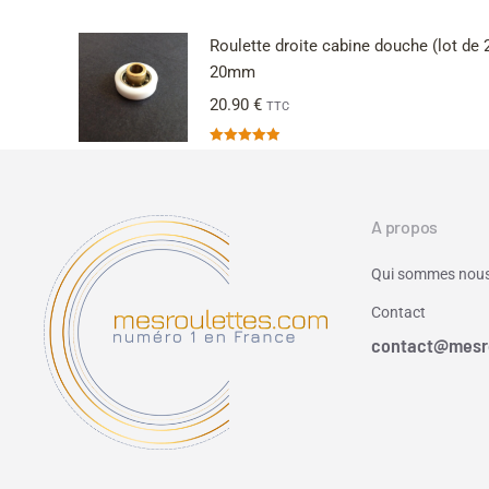
Note
5.00
sur 5
Roulette droite cabine douche (lot de 
20mm
20.90
€
TTC
Note
4.91
sur 5
A propos
Qui sommes nous
Contact
contact@mesr