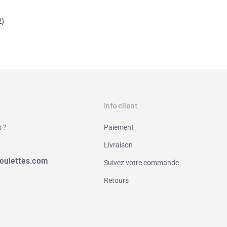
Note
5.00
sur 5
2)
Info client
 ?
Paiement
Livraison
oulettes.com
Suivez votre commande
Retours