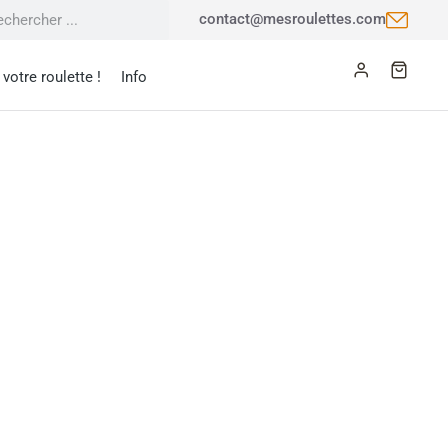
contact@mesroulettes.com
votre roulette !
Info