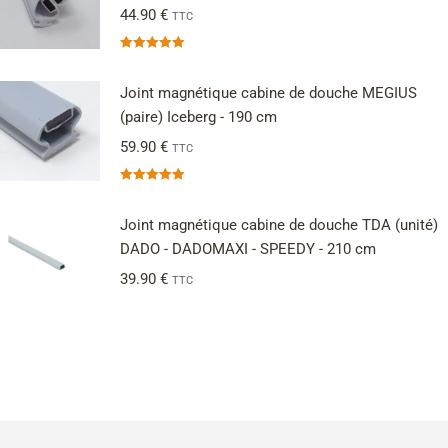
44.90
€
TTC
Note
5.00
sur 5
Joint magnétique cabine de douche MEGIUS
(paire) Iceberg - 190 cm
59.90
€
TTC
Note
5.00
sur 5
Joint magnétique cabine de douche TDA (unité)
DADO - DADOMAXI - SPEEDY - 210 cm
39.90
€
TTC