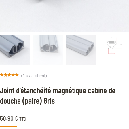
(
1
avis client)
Noté
1
5.00
sur 5 basé
Joint d’étanchéité magnétique cabine de
sur
notation
client
douche (paire) Gris
50.90
€
TTC