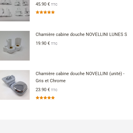
45.90
€
TTC
Note
5.00
sur 5
Charnière cabine douche NOVELLINI LUNES S
19.90
€
TTC
Charnière cabine douche NOVELLINI (unité) -
Gris et Chrome
23.90
€
TTC
Note
5.00
sur 5