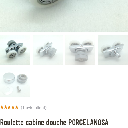
(
1
avis client)
Noté
1
5.00
sur 5 basé
Roulette cabine douche PORCELANOSA
sur
notation
client