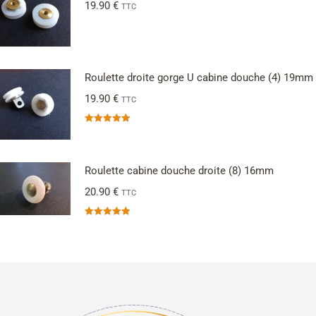
19.90
€
TTC
Roulette droite gorge U cabine douche (4) 19mm
19.90
€
TTC
Note
5.00
sur 5
Roulette cabine douche droite (8) 16mm
20.90
€
TTC
Note
5.00
sur 5