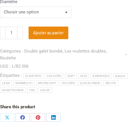
Diamètre
Ajouter au panier
Catégories :
Double galet bombé
,
Les roulettes doubles
,
Roulette
UGS :
L/R2 006
Étiquettes :
ALBATROS
COLACRIL
DUPI
JAZZ
KINEMAGIC
lapeyre
LENA
MAMMOLITI
MOONLIGHT
OXYGEN
QUICKLINIEM
REVITA
SANOTECHNIK
T09
VALUE
Share this product