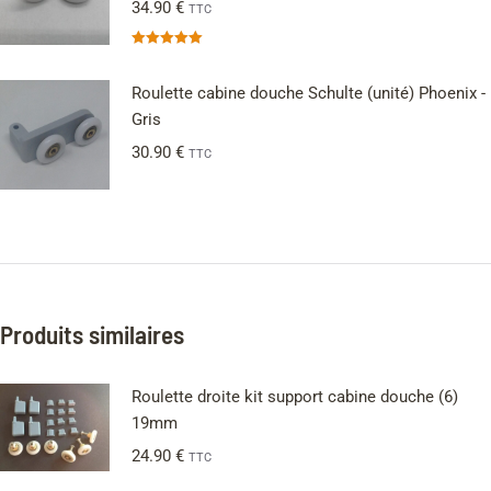
34.90
€
TTC
Note
5.00
sur 5
Roulette cabine douche Schulte (unité) Phoenix -
Gris
30.90
€
TTC
Produits similaires
Roulette droite kit support cabine douche (6)
19mm
24.90
€
TTC