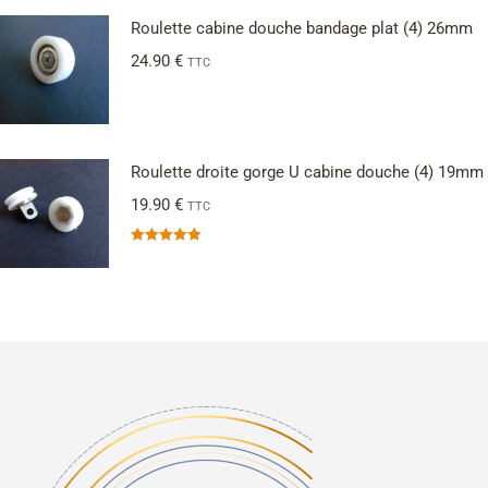
Roulette cabine douche bandage plat (4) 26mm
24.90
€
TTC
Roulette droite gorge U cabine douche (4) 19mm
19.90
€
TTC
Note
5.00
sur 5