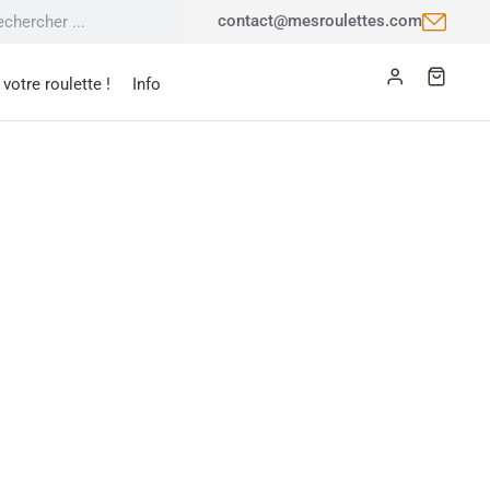
contact@mesroulettes.com
votre roulette !
Info