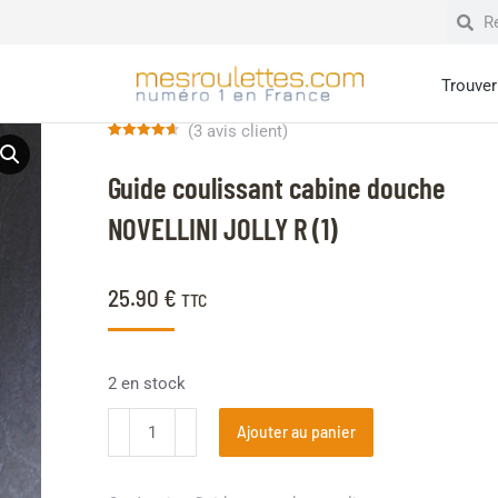
Trouver 
(
3
avis client)
Noté
3
4.67
sur 5
Guide coulissant cabine douche
basé sur
notations
client
NOVELLINI JOLLY R (1)
25.90
€
TTC
2 en stock
Ajouter au panier