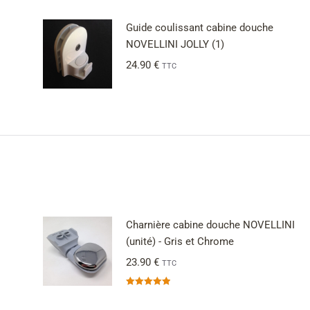
Guide coulissant cabine douche
NOVELLINI JOLLY (1)
24.90
€
TTC
Charnière cabine douche NOVELLINI
(unité) - Gris et Chrome
23.90
€
TTC
Note
5.00
sur 5