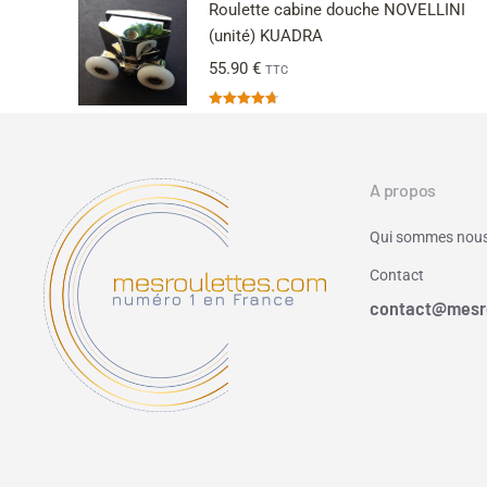
Roulette cabine douche NOVELLINI
(unité) KUADRA
55.90
€
TTC
Note
4.67
sur 5
A propos
Qui sommes nous
Contact
contact@mesr