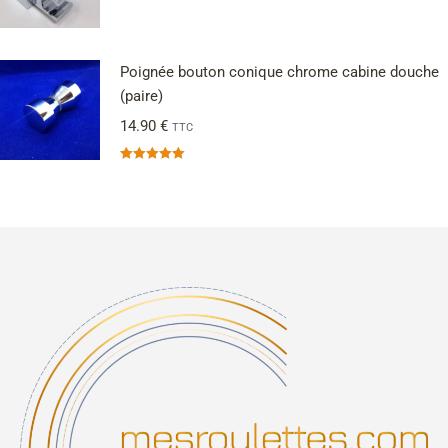
Poignée bouton conique chrome cabine douche
(paire)
14.90
€
TTC
Note
5.00
sur 5