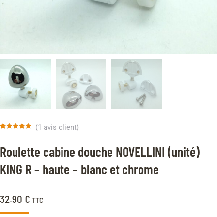
(
1
avis client)
Noté
1
5.00
sur 5 basé
Roulette cabine douche NOVELLINI (unité)
sur
notation
client
KING R – haute – blanc et chrome
32.90
€
TTC