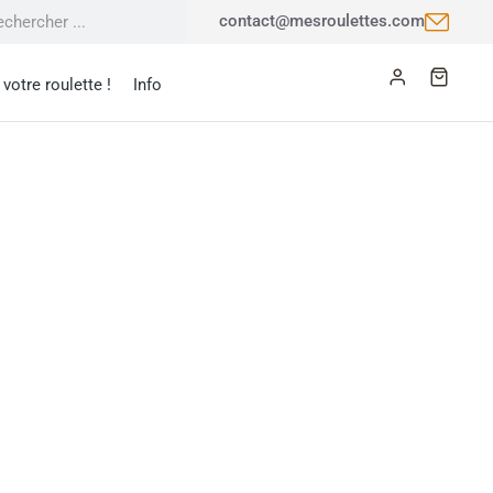
contact@mesroulettes.com
votre roulette !
Info