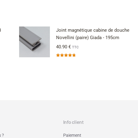
B
Joint magnétique cabine de douche
Novellini (paire) Giada - 195cm
40.90
€
TTC
Note
4.83
sur 5
Info client
 ?
Paiement