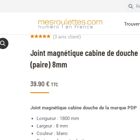
Trouver 
(
3
avis client)
Noté
3
5.00
sur 5 basé
Joint magnétique cabine de douche
sur
notations
client
(paire) 8mm
39.90
€
TTC
Joint magnétique cabine douche de la marque PDP
Longueur : 1800 mm
Largeur : 8 mm
Couleur : blanc