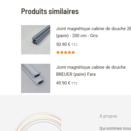
Produits similaires
Joint magnétique cabine de douche 2
(paire) - 200 cm - Gris
50.90
€
TTC
Note
5.00
sur 5
Joint magnétique cabine de douche
BREUER (paire) Fara
49.90
€
TTC
A propos
Qui sommes nous