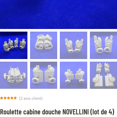
(
2
avis client)
Noté
2
5.00
sur 5 basé
Roulette cabine douche NOVELLINI (lot de 4)
sur
notations