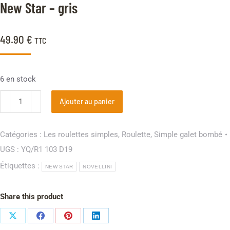
client
New Star – gris
49.90
€
TTC
6 en stock
Ajouter au panier
Catégories :
Les roulettes simples
,
Roulette
,
Simple galet bombé
UGS :
YQ/R1 103 D19
Étiquettes :
NEW STAR
NOVELLINI
Share this product