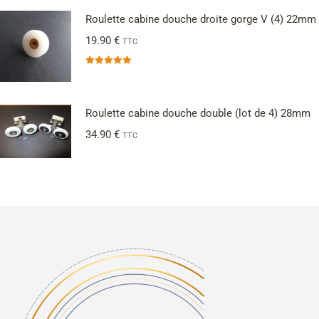
Roulette cabine douche droite gorge V (4) 22mm
19.90
€
TTC
Note
5.00
sur 5
Roulette cabine douche double (lot de 4) 28mm
34.90
€
TTC