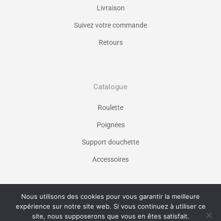
Livraison
Suivez votre commande
Retours
Catalogue
Roulette
Poignées
Support douchette
Accessoires
Nous utilisons des cookies pour vous garantir la meilleure
Vaniseo - votre agence web à Marseille -
expérience sur notre site web. Si vous continuez à utiliser ce
En savoir plus
site, nous supposerons que vous en êtes satisfait.