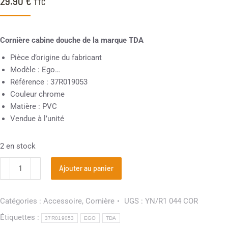
29.90
€
TTC
Cornière cabine douche de la marque TDA
Pièce d’origine du fabricant
Modèle : Ego…
Référence : 37R019053
Couleur chrome
Matière : PVC
Vendue à l’unité
2 en stock
Ajouter au panier
Catégories :
Accessoire
,
Cornière
UGS :
YN/R1 044 COR
Étiquettes :
37R019053
EGO
TDA