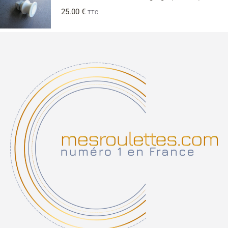
25.00
€
TTC