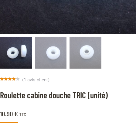
(
1
avis client)
Noté
1
4.00
sur 5
Roulette cabine douche TRIC (unité)
basé
sur
notation
client
10.90
€
TTC