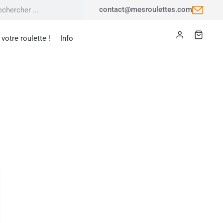
contact@mesroulettes.com
votre roulette !
Info