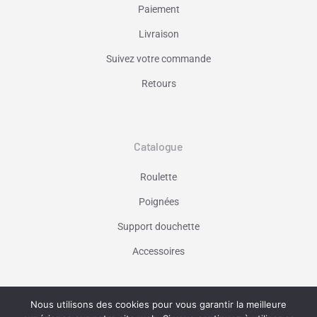
Paiement
Livraison
Suivez votre commande
Retours
Catalogue
Roulette
Poignées
Support douchette
Accessoires
Nous utilisons des cookies pour vous garantir la meilleure
Vaniseo - votre agence web à Marseille -