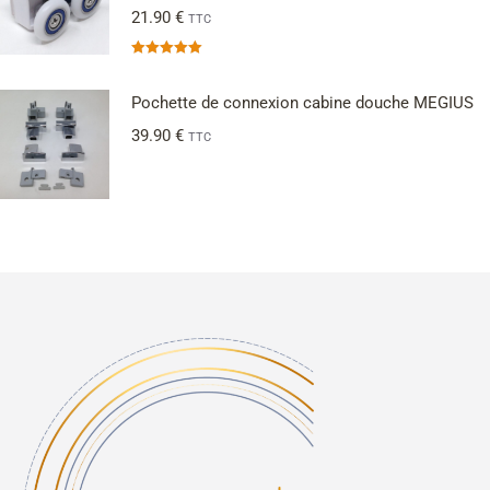
21.90
€
TTC
Note
5.00
sur 5
Pochette de connexion cabine douche MEGIUS
39.90
€
TTC