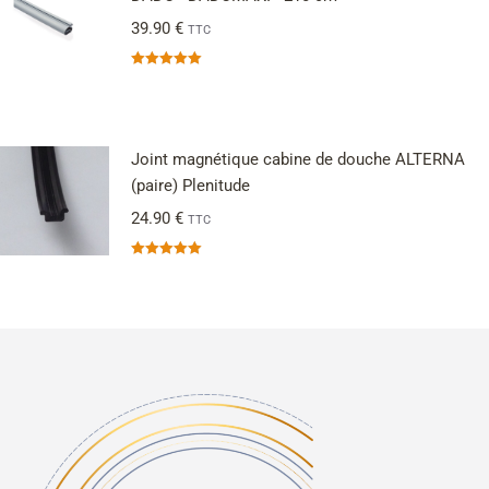
39.90
€
TTC
Note
5.00
sur 5
Joint magnétique cabine de douche ALTERNA
(paire) Plenitude
24.90
€
TTC
Note
5.00
sur 5