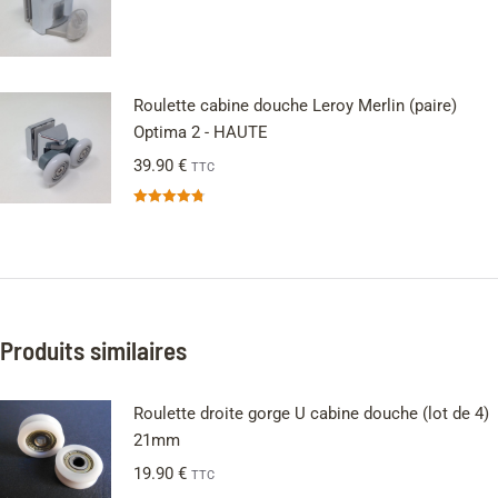
Roulette cabine douche Leroy Merlin (paire)
Optima 2 - HAUTE
39.90
€
TTC
Note
4.75
sur 5
Produits similaires
Roulette droite gorge U cabine douche (lot de 4)
21mm
19.90
€
TTC