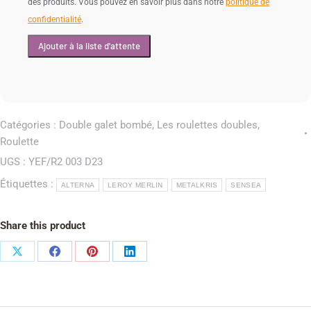
des produits. Vous pouvez en savoir plus dans notre
politique de
confidentialité
.
Catégories :
Double galet bombé
,
Les roulettes doubles
,
Roulette
UGS :
YEF/R2 003 D23
Étiquettes :
ALTERNA
LEROY MERLIN
METALKRIS
SENSEA
Share this product