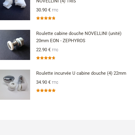
NOVELLINI (4) TRIS
30.90
€
TTC
Note
4.75
sur 5
Roulette cabine douche NOVELLINI (unité)
20mm EON - ZEPHYROS
22.90
€
TTC
Note
4.67
sur 5
Roulette incurvée U cabine douche (4) 22mm
34.90
€
TTC
Note
5.00
sur 5