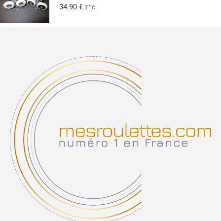
34.90
€
TTC