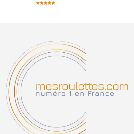
Note
5.00
sur 5