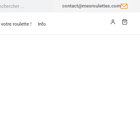
contact@mesroulettes.com
votre roulette !
Info