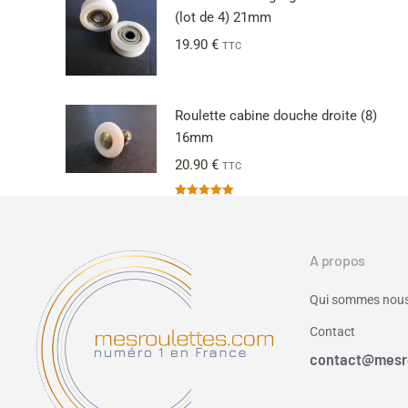
(lot de 4) 21mm
19.90
€
TTC
Roulette cabine douche droite (8)
16mm
20.90
€
TTC
Note
5.00
sur 5
A propos
Qui sommes nous
Contact
contact@mesr