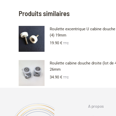
Produits similaires
Roulette excentrique U cabine douche
(4) 19mm
19.90
€
TTC
Roulette cabine douche droite (lot de 
26mm
34.90
€
TTC
A propos