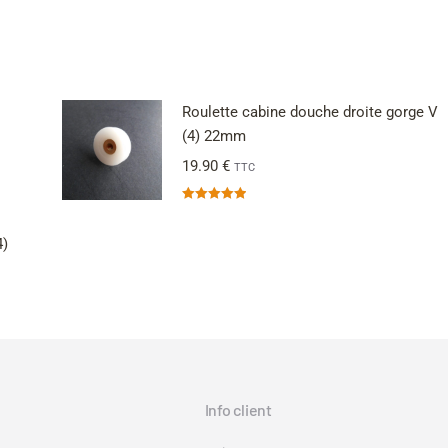
Roulette cabine douche droite gorge V
(4) 22mm
19.90
€
TTC
Note
5.00
sur 5
4)
Info client