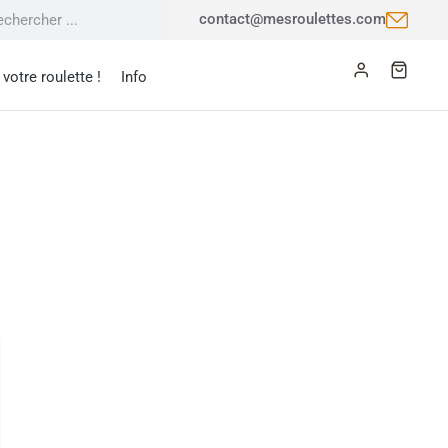
contact@mesroulettes.com
votre roulette !
Info