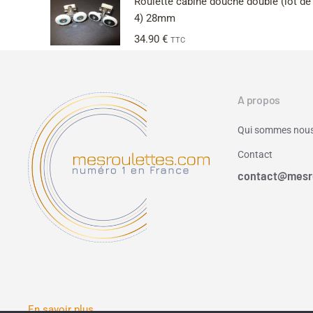
Roulette cabine douche double (lot de
4) 28mm
34.90
€
TTC
A propos
Qui sommes nous
Contact
contact@mesr
En savoir plus