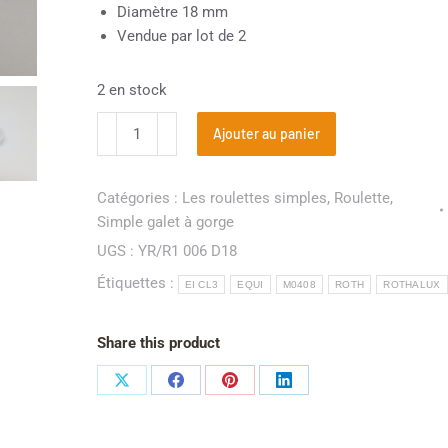
Diamètre 18 mm
Vendue par lot de 2
2 en stock
Ajouter au panier
Catégories :
Les roulettes simples
,
Roulette
,
Simple galet à gorge
UGS :
YR/R1 006 D18
Étiquettes :
EI CL3
EQUI
M0408
ROTH
ROTHALUX
Share this product