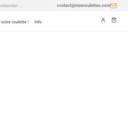
contact@mesroulettes.com
votre roulette !
Info