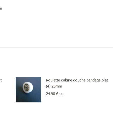
mm
t
Roulette cabine douche bandage plat
(4) 26mm
24.90
€
TTC