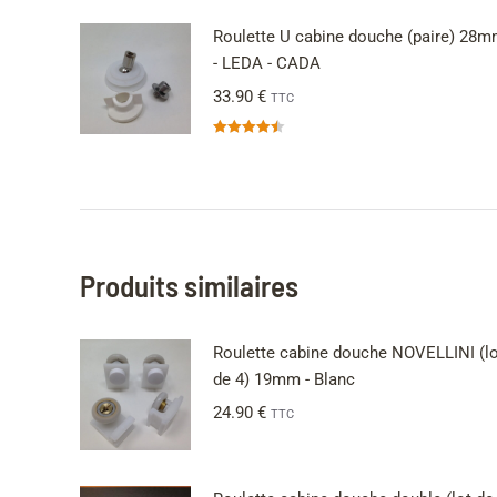
Roulette U cabine douche (paire) 28
- LEDA - CADA
33.90
€
TTC
Note
4.50
sur 5
Produits similaires
Roulette cabine douche NOVELLINI (lo
de 4) 19mm - Blanc
24.90
€
TTC